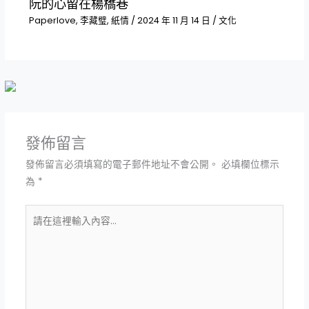
阮的心留在楊橋巷
Paperlove
,
李藏璧
,
紙情
/
2024 年 11 月 14 日
/
文化
發佈留言
發佈留言必須填寫的電子郵件地址不會公開。
必填欄位標示
為
*
請
在
這
裡
輸
入