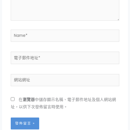
內
容...
Name*
電
子
郵
件
網
地
站
址
網
*
址
在
瀏覽器
中儲存顯示名稱、電子郵件地址及個人網站網
址，以供下次發佈留言時使用。