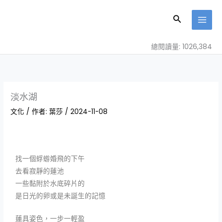
跳
至
搜
主
尋
要
總閱讀量: 1026,384
內
容
淡水湖
文化
/ 作者:
葉莎
/
2024-11-08
找一個蜉蝣婚飛的下午
去看寂靜的蓮池
一些黏附於水底碎片的
是日光的卵或是未誕生的記憶
蓮具姿色，一步一輕盈