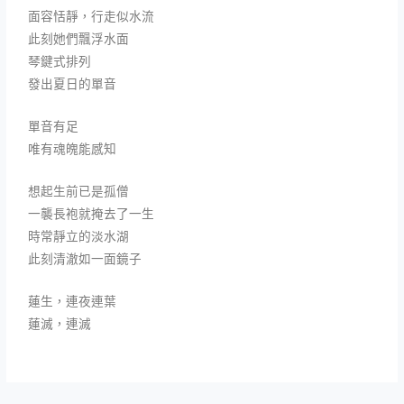
面容恬靜，行走似水流
此刻她們飄浮水面
琴鍵式排列
發出夏日的單音
單音有足
唯有魂魄能感知
想起生前已是孤僧
一襲長袍就掩去了一生
時常靜立的淡水湖
此刻清澈如一面鏡子
蓮生，連夜連葉
蓮滅，連滅